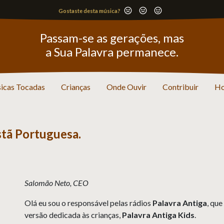
Gostaste desta música?
Passam-se as gerações, mas
a Sua Palavra permanece.
icas Tocadas
Crianças
Onde Ouvir
Contribuir
Ho
istã Portuguesa.
Salomão Neto, CEO
Olá eu sou o responsável pelas rádios
Palavra Antiga
, que
versão dedicada às crianças,
Palavra Antiga Kids
.